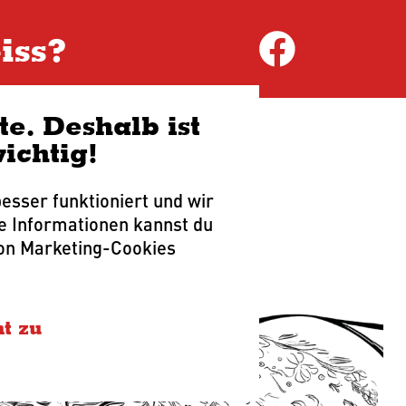
Untermenü anzeigen
iss?
Dein Kiez
e. Deshalb ist
sich was
ichtig!
esser funktioniert und wir
e Informationen kannst du
von Marketing-Cookies
ht zu