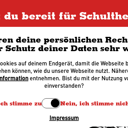
Untermenü anzeigen
t du bereit für Schulthe
Brauerei
Schultheiss Pilsener
ren deine persönlichen Recht
elleicht braut 
r Schutz deiner Daten sehr w
men.
Cookies auf deinem Endgerät, damit die Webseite b
ehen können, wie du unsere Webseite nutzt. Näher
information
entnehmen. Bist du mit der Nutzung 
einverstanden?
ich stimme zu
Nein, ich stimme nic
Impressum