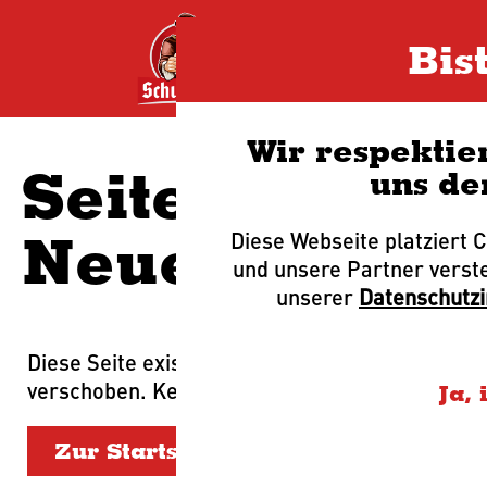
Bis
Wir respektie
Seite weg? Vi
uns de
Neues zusam
Diese Webseite platziert 
und unsere Partner verst
unserer
Datenschutz
Diese Seite existiert leider nicht oder wurde
verschoben. Keine Sorge, wir helfen dir weiter.
Ja, 
Zur Startseite