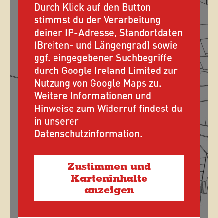
Durch Klick auf den Button
stimmst du der Verarbeitung
deiner IP-Adresse, Standortdaten
(Breiten- und Längengrad) sowie
ggf. eingegebener Suchbegriffe
durch Google Ireland Limited zur
Nutzung von Google Maps zu.
Weitere Informationen und
Hinweise zum Widerruf findest du
in unserer
Datenschutzinformation.
Zustimmen und
Karteninhalte
anzeigen