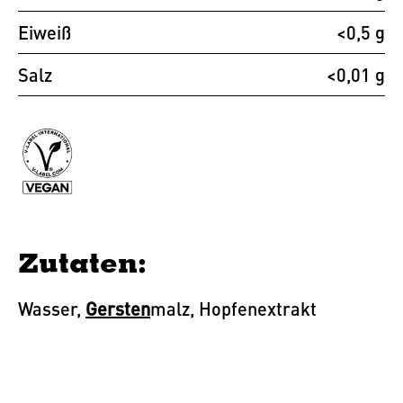
Eiweiß
<0,5 g
Salz
<0,01 g
Zutaten:
Wasser,
Gersten
malz, Hopfenextrakt